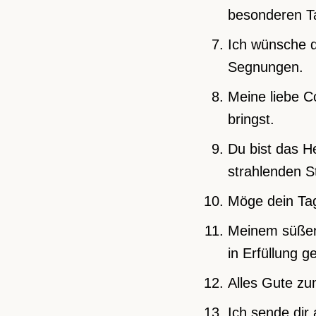
besonderen T
Ich wünsche d
Segnungen.
Meine liebe C
bringst.
Du bist das H
strahlenden S
Möge dein Tag 
Meinem süßen 
in Erfüllung g
Alles Gute zu
Ich sende dir