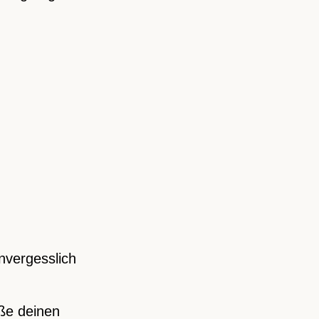
nvergesslich
eße deinen