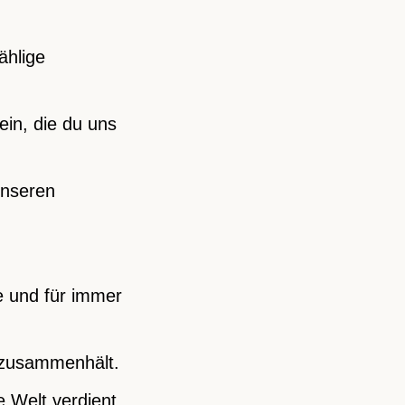
ählige
ein, die du uns
unseren
e und für immer
e zusammenhält.
e Welt verdient.