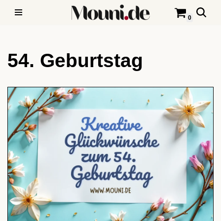
0
Zum
Inhalt
54. Geburtstag
springen