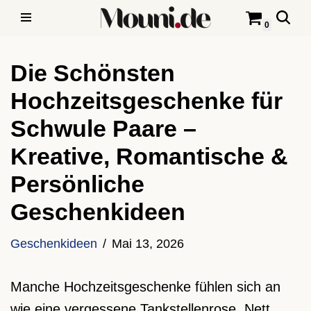
0
Zum
Inhalt
Die Schönsten
springen
Hochzeitsgeschenke für
Schwule Paare –
Kreative, Romantische &
Persönliche
Geschenkideen
Geschenkideen
Mai 13, 2026
Manche Hochzeitsgeschenke fühlen sich an
wie eine vergessene Tankstellenrose. Nett